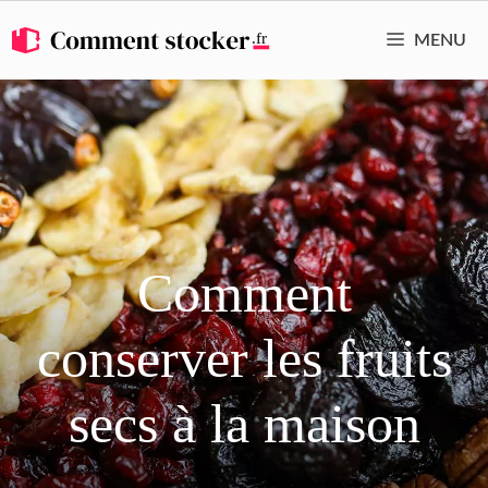
Aller
MENU
au
contenu
Comment
conserver les fruits
secs à la maison