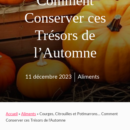
Comment
Conserver ces
Trésors de
l’Automne
11 décembre 2023
Aliments
Accueil
»
Aliments
»
Courges, Citrouilles et Potimarrons… Comment
Conserver ces Trésors de l’Automne