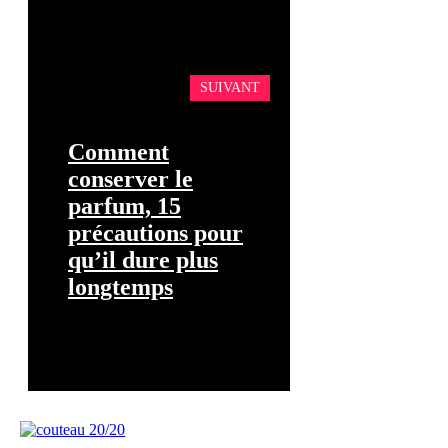
SUIVANT
Comment
conserver le
parfum, 15
précautions pour
qu’il dure plus
longtemps