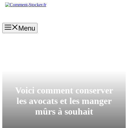
Aller
au
contenu
Menu
Voici comment conserver
les avocats et les manger
mûrs à souhait