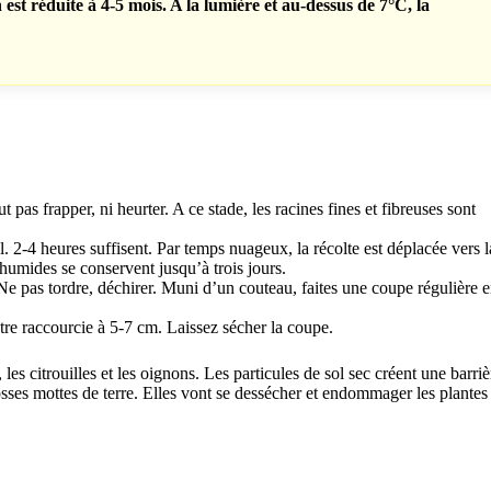
est réduite à 4-5 mois. A la lumière et au-dessus de 7°C, la
ut pas frapper, ni heurter. A ce stade, les racines fines et fibreuses sont
sol. 2-4 heures suffisent. Par temps nuageux, la récolte est déplacée vers l
 humides se conservent jusqu’à trois jours.
e pas tordre, déchirer. Muni d’un couteau, faites une coupe régulière 
t être raccourcie à 5-7 cm. Laissez sécher la coupe.
, les citrouilles et les oignons. Les particules de sol sec créent une barriè
rosses mottes de terre. Elles vont se dessécher et endommager les plantes