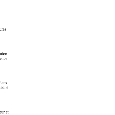
ures
ation
rence
 dans
midité
eur et