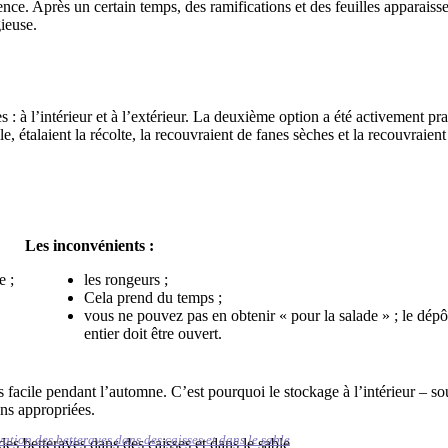
nce. Après un certain temps, des ramifications et des feuilles apparaisse
gieuse.
: à l’intérieur et à l’extérieur. La deuxième option a été activement pr
le, étalaient la récolte, la recouvraient de fanes sèches et la recouvraient
Les inconvénients :
e ;
les rongeurs ;
Cela prend du temps ;
vous ne pouvez pas en obtenir « pour la salade » ; le dépô
entier doit être ouvert.
facile pendant l’automne. C’est pourquoi le stockage à l’intérieur – so
ons appropriées.
ation des betteraves dans des caisses et dans le sable