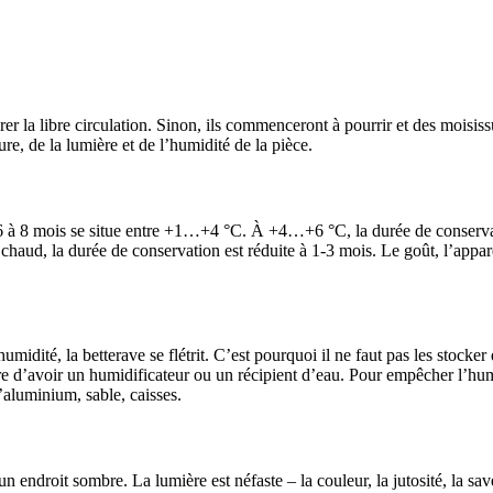
urer la libre circulation. Sinon, ils commenceront à pourrir et des moisiss
re, de la lumière et de l’humidité de la pièce.
 6 à 8 mois se situe entre +1…+4 °C. À +4…+6 °C, la durée de conserv
 chaud, la durée de conservation est réduite à 1-3 mois. Le goût, l’appa
idité, la betterave se flétrit. C’est pourquoi il ne faut pas les stocker
re d’avoir un humidificateur ou un récipient d’eau. Pour empêcher l’hu
d’aluminium, sable, caisses.
 endroit sombre. La lumière est néfaste – la couleur, la jutosité, la sav