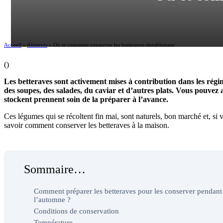
Accueil
»
Aliments
»
Où et comment conserver les betteraves durablement
(
)
Les betteraves sont activement mises à contribution dans les régime
des soupes, des salades, du caviar et d’autres plats. Vous pouvez
stockent prennent soin de la préparer à l’avance.
Ces légumes qui se récoltent fin mai, sont naturels, bon marché et, si v
savoir comment conserver les betteraves à la maison.
Sommaire…
Comment préparer les betteraves pour les conserver pendant
l’automne ?
Conditions de conservation
Température