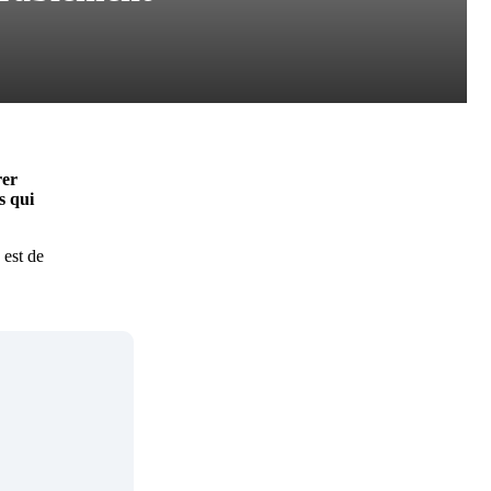
rer
s qui
 est de