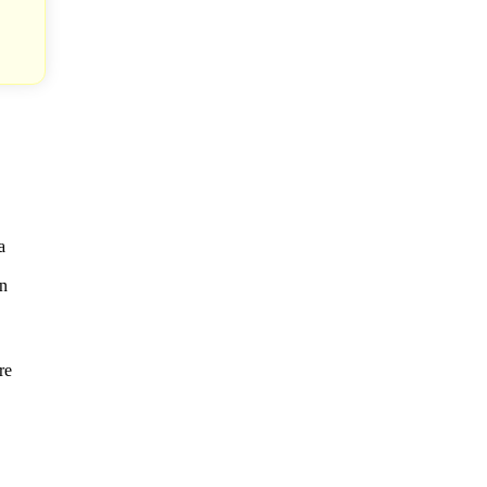
a
en
re