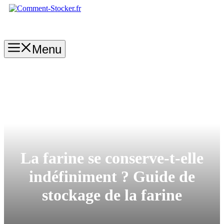
Aller
au
contenu
Menu
La farine se conserve-t-elle
indéfiniment ? Guide de
stockage de la farine