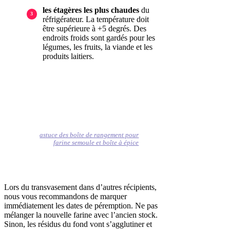
les étagères les plus chaudes
du
réfrigérateur. La température doit
être supérieure à +5 degrés. Des
endroits froids sont gardés pour les
légumes, les fruits, la viande et les
produits laitiers.
astuce des boîte de rangement pour
farine semoule et boîte à épice
Lors du transvasement dans d’autres récipients,
nous vous recommandons de marquer
immédiatement les dates de péremption. Ne pas
mélanger la nouvelle farine avec l’ancien stock.
Sinon, les résidus du fond vont s’agglutiner et