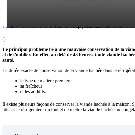
Accueil
»
Aliments
»
Viande hachée : Combien de temps peut-on conserver la farce de viande
(
)
Le principal problème lié à une mauvaise conservation de la viande
et de l’oublier. En effet, au delà de 48 heures, toute viande haché
santé.
La durée exacte de conservation de la viande hachée dans le réfrigérat
le type de matière première,
sa fraîcheur
et les additifs.
Il existe plusieurs façons de conserver la viande hachée à la maison. 
utiliser le réfrigérateur du tout et de mettre la viande hachée au congél