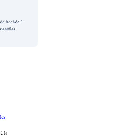
nde hachée ?
tensiles
les
à la