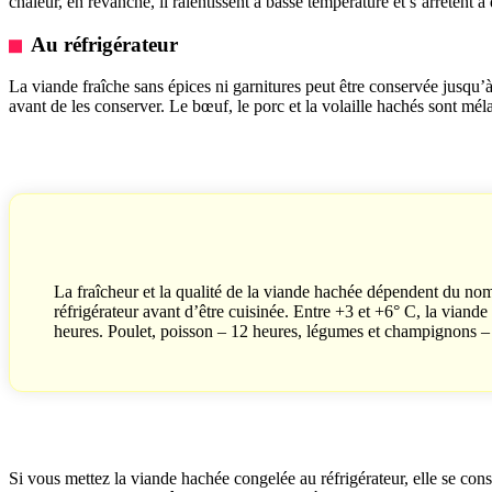
chaleur, en revanche, il ralentissent à basse température et s’arrêtent 
Au réfrigérateur
La viande fraîche sans épices ni garnitures peut être conservée jusqu’
avant de les conserver. Le bœuf, le porc et la volaille hachés sont mé
La fraîcheur et la qualité de la viande hachée dépendent du no
réfrigérateur avant d’être cuisinée. Entre +3 et +6° C, la viand
heures. Poulet, poisson – 12 heures, légumes et champignons – 
Si vous mettez la viande hachée congelée au réfrigérateur, elle se cons