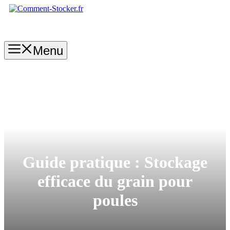
Aller
au
contenu
Menu
Guide pratique : Stockage
efficace du grain pour
poules