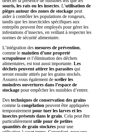
détecter la présence de nuisibles tels que les
souris, les rats ou les insectes
. L’
utilisation de
pièges autour des zones de stockage
peut
aider à contrôler les populations de rongeurs,
tandis que les insecticides spécifiques aux
entrepôts peuvent être employés pour gérer les
infestations d’insectes, en veillant à respecter les
normes de sécurité alimentaire.
L’intégration des
mesures de prévention
,
comme le
maintien d’une propreté
scrupuleuse
et l’élimination des déchets
alimentaires, est tout aussi importante.
Les
déchets peuvent attirer les parasites
qui
seront ensuite attirés par les grains stockés.
Assurez-vous également de
sceller les
moindres ouvertures dans l’espace de
stockage
pour empêcher les nuisibles d’entrer.
Des
techniques de conservation des grains
comme la
congélation
peuvent être appliquées
temporairement
pour tuer les larves et les
insectes présents dans le grain
. Cela peut être
particulièrement
utile pour de petites
quantités de grain stockées
pour une
utilisation à court terme. Cependant, pour une