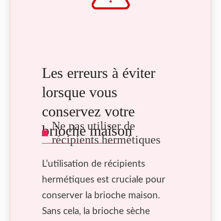
Les erreurs à éviter
lorsque vous
conservez votre
Ne pas utiliser de
brioche maison
récipients hermétiques
L’utilisation de récipients
hermétiques est cruciale pour
conserver la brioche maison.
Sans cela, la brioche sèche