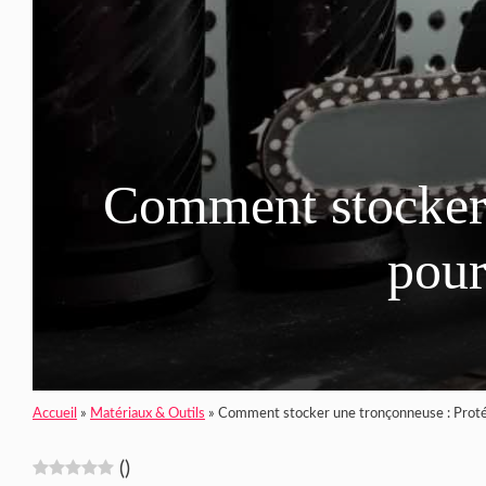
Comment stocker 
pour
Accueil
»
Matériaux & Outils
»
Comment stocker une tronçonneuse : Protég
(
)