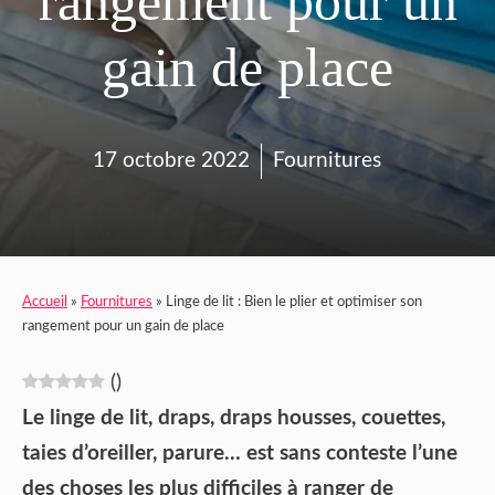
rangement pour un
gain de place
17 octobre 2022
Fournitures
Accueil
»
Fournitures
»
Linge de lit : Bien le plier et optimiser son
rangement pour un gain de place
(
)
Le linge de lit, draps, draps housses, couettes,
taies d’oreiller, parure… est sans conteste l’une
des choses les plus difficiles à ranger de