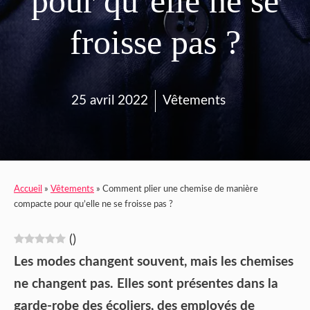
pour qu’elle ne se
froisse pas ?
25 avril 2022
Vêtements
Accueil
»
Vêtements
»
Comment plier une chemise de manière
compacte pour qu’elle ne se froisse pas ?
(
)
Les modes changent souvent, mais les chemises
ne changent pas. Elles sont présentes dans la
garde-robe des écoliers, des employés de