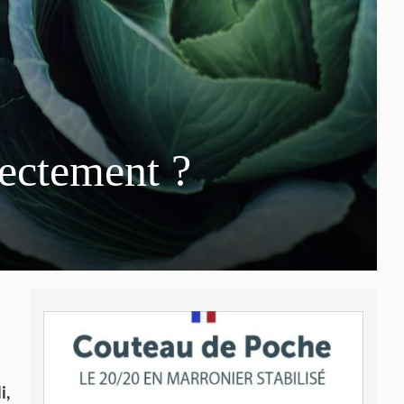
ectement ?
i,