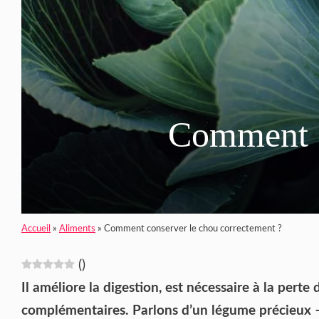
Comment c
Accueil
»
Aliments
»
Comment conserver le chou correctement ?
(
)
Il améliore la digestion, est nécessaire à la perte d
complémentaires. Parlons d’un légume précieux – l